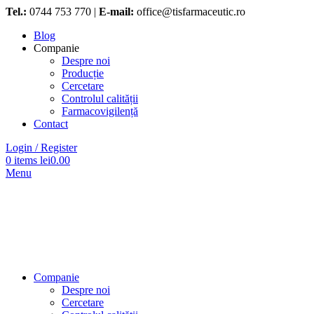
Tel.:
0744 753 770 |
E-mail:
office@tisfarmaceutic.ro
Blog
Companie
Despre noi
Producție
Cercetare
Controlul calității
Farmacovigilență
Contact
Login / Register
0
items
lei
0.00
Menu
Companie
Despre noi
Cercetare