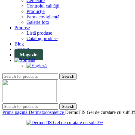
Cercetare
Controlul calității
Producție
Farmacovigilență
Galerie foto
Produse
Listă produse
Catalog produse
Blog
Contact
Magazin
Search
Search
Prima pagină
Dermatocosmetice
DermoTIS Gel de curatare cu sulf 