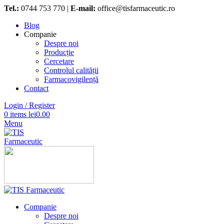
Tel.:
0744 753 770 |
E-mail:
office@tisfarmaceutic.ro
Blog
Companie
Despre noi
Producție
Cercetare
Controlul calității
Farmacovigilență
Contact
Login / Register
0
items
lei
0.00
Menu
Companie
Despre noi