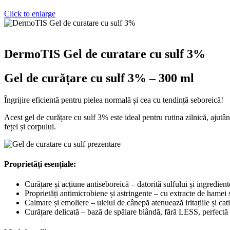
Click to enlarge
DermoTIS Gel de curatare cu sulf 3%
Gel de curățare cu sulf 3% – 300 ml
Îngrijire eficientă pentru pielea normală și cea cu tendință seboreică!
Acest gel de curățare cu sulf 3% este ideal pentru rutina zilnică, ajutâ
feței și corpului.
Proprietăți esențiale:
Curățare și acțiune antiseboreică – datorită sulfului și ingredient
Proprietăți antimicrobiene și astringente – cu extracte de hamei ș
Calmare și emoliere – uleiul de cânepă atenuează iritațiile și cati
Curățare delicată – bază de spălare blândă, fără LESS, perfectă 