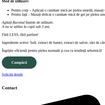
Mod de utilizare:
Pentru corp – Aplicați o cantitate mică pe pielea umedă, masați
Pentru față – Masați delicat o cantitate mică de gel pe pielea umed
Agitați flaconul înainte de utilizare.
A nu se utiliza la copii sub 3 ani.
Fără LESS, fără parfum!
Ingrediente active: Sulf, extract de hamei, extract de salvie, ulei de câ
Îngrijire eficientă pentru pielea normală și cea cu tendință seboreică!
Cumpără
Solicită detalii
Contact