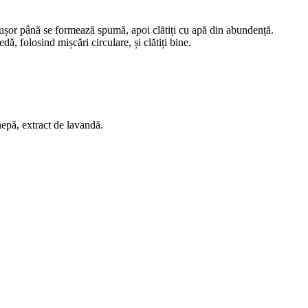
 ușor până se formează spumă, apoi clătiți cu apă din abundență.
ă, folosind mișcări circulare, și clătiți bine.
nepă, extract de lavandă.