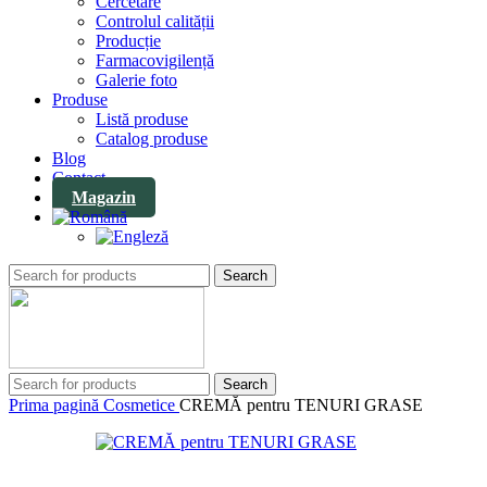
Cercetare
Controlul calității
Producție
Farmacovigilență
Galerie foto
Produse
Listă produse
Catalog produse
Blog
Contact
Magazin
Search
Search
Prima pagină
Cosmetice
CREMĂ pentru TENURI GRASE