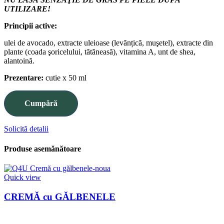
UTILIZARE!
Principii active:
ulei de avocado, extracte uleioase (levănțică, muşetel), extracte din
plante (coada şoricelului, tătăneasă), vitamina A, unt de shea,
alantoină.
Prezentare:
cutie x 50 ml
Cumpără
Solicită detalii
Produse asemănătoare
Quick view
CREMĂ cu GĂLBENELE