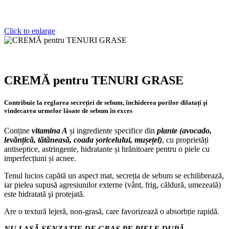
Click to enlarge
CREMĂ pentru TENURI GRASE
Contribuie la reglarea secreției de sebum, închiderea porilor dila­tați şi
vindecarea urmelor lăsate de sebum în exces
Conține
vitamina A
și ingrediente specifice din
plante (avocado,
levănțică, tătăneasă, coada șoricelului, mușețel)
, cu proprietăți
antiseptice, astringente, hidratante și hrănitoare pentru o piele cu
imperfecțiuni și acnee.
Tenul lucios capătă un aspect mat, secreția de sebum se echilibrează,
iar pielea supusă agresiunilor externe (vânt, frig, căldură, umezeală)
este hidratată şi protejată.
Are o textură lejeră, non-grasă, care favorizează o absorbție rapidă.
NU LASĂ SENZAŢIE DE GRAS PE PIELE DUPĂ