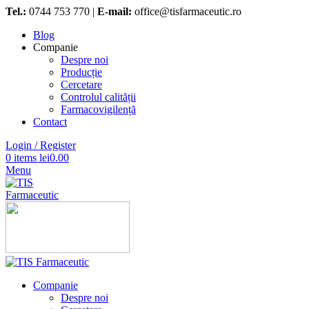
Tel.:
0744 753 770 |
E-mail:
office@tisfarmaceutic.ro
Blog
Companie
Despre noi
Producție
Cercetare
Controlul calității
Farmacovigilență
Contact
Login / Register
0
items
lei
0.00
Menu
Companie
Despre noi