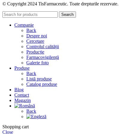
© Copyright 2024 TisFarmaceutic. Toate drepturile rezervate.
Search
Companie
Back
Despre noi
Cercetare
Controlul calității
Producție
Farmacovigilență
Galerie foto
Produse
Back
Listă produse
Catalog produse
Blog
Contact
Magazin
Back
Shopping cart
Close