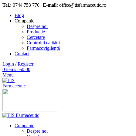
Tel.:
0744 753 770 |
E-mail:
office@tisfarmaceutic.ro
Blog
Companie
Despre noi
Producție
Cercetare
Controlul calității
Farmacovigilență
Contact
Login / Register
0
items
lei
0.00
Menu
Companie
Despre noi