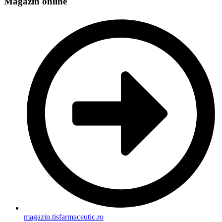
Magazin online
magazin.tisfarmaceutic.ro