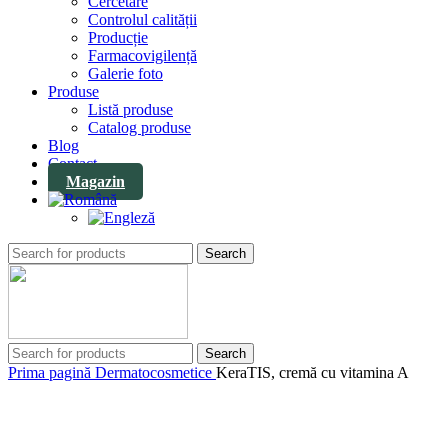
Cercetare
Controlul calității
Producție
Farmacovigilență
Galerie foto
Produse
Listă produse
Catalog produse
Blog
Contact
Magazin
Search
Search
Prima pagină
Dermatocosmetice
KeraTIS, cremă cu vitamina A