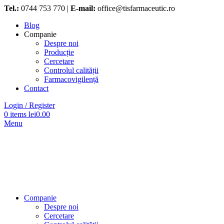
Tel.:
0744 753 770 |
E-mail:
office@tisfarmaceutic.ro
Blog
Companie
Despre noi
Producție
Cercetare
Controlul calității
Farmacovigilență
Contact
Login / Register
0
items
lei
0.00
Menu
Companie
Despre noi
Cercetare