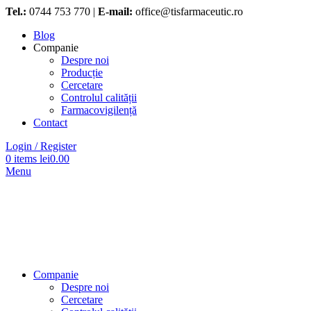
Tel.:
0744 753 770 |
E-mail:
office@tisfarmaceutic.ro
Blog
Companie
Despre noi
Producție
Cercetare
Controlul calității
Farmacovigilență
Contact
Login / Register
0
items
lei
0.00
Menu
Companie
Despre noi
Cercetare