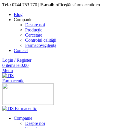
Tel.:
0744 753 770 |
E-mail:
office@tisfarmaceutic.ro
Blog
Companie
Despre noi
Producție
Cercetare
Controlul calității
Farmacovigilență
Contact
Login / Register
0
items
lei
0.00
Menu
Companie
Despre noi