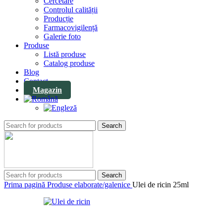
Cercetare
Controlul calității
Producție
Farmacovigilență
Galerie foto
Produse
Listă produse
Catalog produse
Blog
Contact
Magazin
Search
Search
Prima pagină
Produse elaborate/galenice
Ulei de ricin 25ml