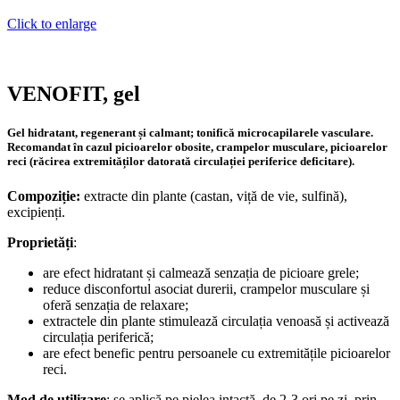
Click to enlarge
VENOFIT, gel
Gel hidratant, regenerant și calmant; tonifică microcapilarele vasculare.
Recomandat în cazul picioarelor obosite, crampelor musculare, picioarelor
reci (răcirea extremităților datorată circulației periferice deficitare).
Compoziție:
extracte din plante (castan, viță de vie, sulfină),
excipienți.
Proprietăți
:
are efect hidratant și calmează senzația de picioare grele;
reduce disconfortul asociat durerii, crampelor musculare și
oferă senzația de relaxare;
extractele din plante stimulează circulația venoasă și activează
circulația periferică;
are efect benefic pentru persoanele cu extremitățile picioarelor
reci.
Mod de utilizare
: se aplică pe pielea intactă, de 2-3 ori pe zi, prin