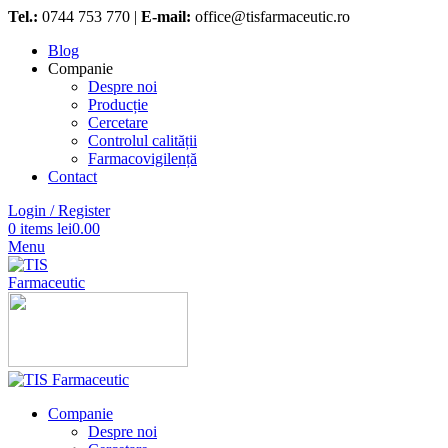
Tel.:
0744 753 770 |
E-mail:
office@tisfarmaceutic.ro
Blog
Companie
Despre noi
Producție
Cercetare
Controlul calității
Farmacovigilență
Contact
Login / Register
0
items
lei
0.00
Menu
Companie
Despre noi