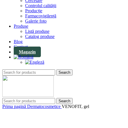
Cercetare
Controlul calității
Producție
Farmacovigilență
Galerie foto
Produse
Listă produse
Catalog produse
Blog
Contact
Magazin
Search
Search
Prima pagină
Dermatocosmetice
VENOFIT, gel