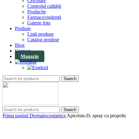
Cercetare
Controlul calității
Producție
Farmacovigilență
Galerie foto
Produse
Listă produse
Catalog produse
Blog
Contact
Magazin
Search
Search
Prima pagină
Dermatocosmetice
Apicrisin-D, spray cu propolis