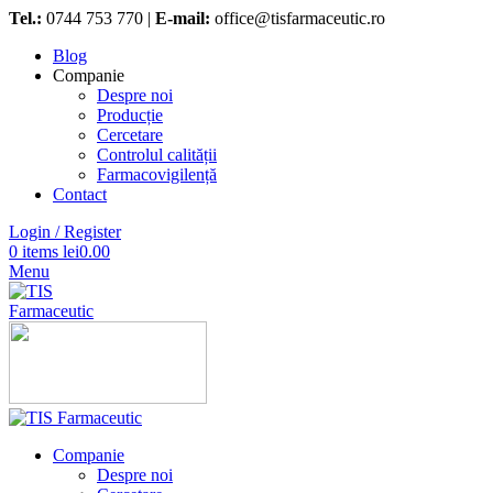
Tel.:
0744 753 770 |
E-mail:
office@tisfarmaceutic.ro
Blog
Companie
Despre noi
Producție
Cercetare
Controlul calității
Farmacovigilență
Contact
Login / Register
0
items
lei
0.00
Menu
Companie
Despre noi