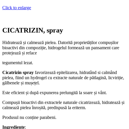
Click to enlarge
CICATRIZIN, spray
Hidratează și calmează pielea. Datorită proprietăților compușilor
bioactivi din compoziție, hidrogelul formează un pansament care
protejează și reface
tegumentul lezat.
Cicatrizin spray
favorizează epitelizarea, hidratând si calmând
pielea, fiind un hydrogel cu extracte naturale de pătlagină, licviriție,
gălbenele și mușețel.
Este eficient și după expunerea prelungită la soare și vânt.
Compușii bioactivi din extractele naturale cicatrizează, hidratează și
calmează pielea înroșită, predispusă la eriterm.
Produsul nu conține parabeni.
Ingrediente
: