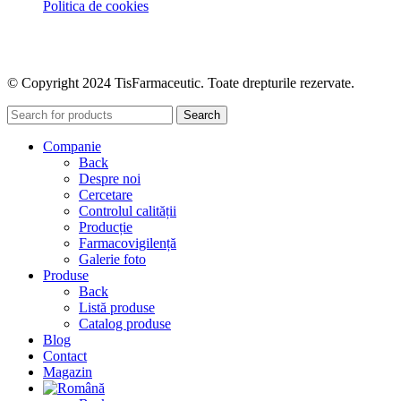
Politica de cookies
© Copyright 2024 TisFarmaceutic. Toate drepturile rezervate.
Search
Companie
Back
Despre noi
Cercetare
Controlul calității
Producție
Farmacovigilență
Galerie foto
Produse
Back
Listă produse
Catalog produse
Blog
Contact
Magazin