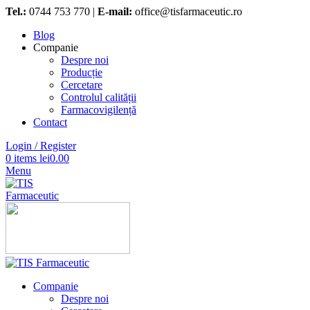
Tel.:
0744 753 770 |
E-mail:
office@tisfarmaceutic.ro
Blog
Companie
Despre noi
Producție
Cercetare
Controlul calității
Farmacovigilență
Contact
Login / Register
0
items
lei
0.00
Menu
Companie
Despre noi