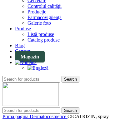
Cercetare
Controlul calității
Producție
Farmacovigilență
Galerie foto
Produse
Listă produse
Catalog produse
Blog
Contact
Magazin
Search
Search
Prima pagină
Dermatocosmetice
CICATRIZIN, spray