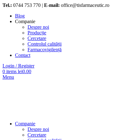
Tel.:
0744 753 770 |
E-mail:
office@tisfarmaceutic.ro
Blog
Companie
Despre noi
Producție
Cercetare
Controlul calității
Farmacovigilență
Contact
Login / Register
0
items
lei
0.00
Menu
Companie
Despre noi
Cercetare