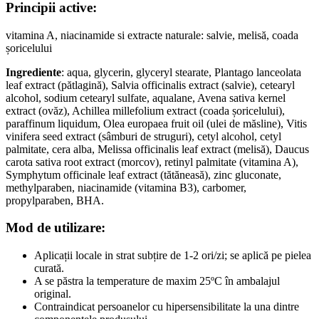
Principii active:
vitamina A, niacinamide si extracte naturale: salvie, melisă, coada
șoricelului
Ingrediente
: aqua, glycerin, glyceryl stearate, Plantago lanceolata
leaf extract (pătlagină), Salvia officinalis extract (salvie), cetearyl
alcohol, sodium cetearyl sulfate, aqualane, Avena sativa kernel
extract (ovăz), Achillea millefolium extract (coada șoricelului),
paraffinum liquidum, Olea europaea fruit oil (ulei de măsline), Vitis
vinifera seed extract (sâmburi de struguri), cetyl alcohol, cetyl
palmitate, cera alba, Melissa officinalis leaf extract (melisă), Daucus
carota sativa root extract (morcov), retinyl palmitate (vitamina A),
Symphytum officinale leaf extract (tătăneasă), zinc gluconate,
methylparaben, niacinamide (vitamina B3), carbomer,
propylparaben, BHA.
Mod de utilizare:
Aplicații locale in strat subțire de 1-2 ori/zi; se aplică pe pielea
curată.
A se păstra la temperature de maxim 25ºC în ambalajul
original.
Contraindicat persoanelor cu hipersensibilitate la una dintre