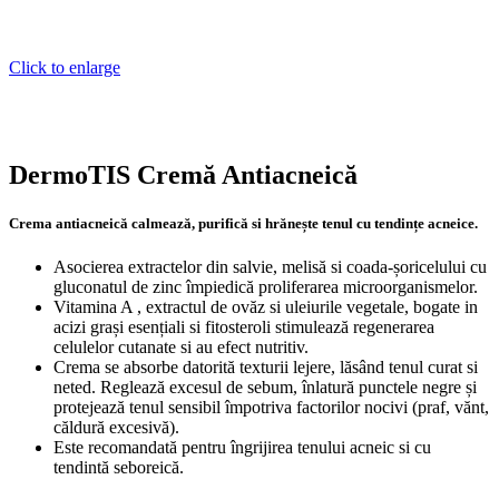
Click to enlarge
DermoTIS Cremă Antiacneică
Crema antiacneică calmează, purifică si hrănește tenul cu tendințe acneice.
Asocierea extractelor din salvie, melisă si coada-șoricelului cu
gluconatul de zinc împiedică proliferarea microorganismelor.
Vitamina A , extractul de ovăz si uleiurile vegetale, bogate in
acizi grași esențiali si fitosteroli stimulează regenerarea
celulelor cutanate si au efect nutritiv.
Crema se absorbe datorită texturii lejere, lăsând tenul curat si
neted. Reglează excesul de sebum, înlatură punctele negre și
protejează tenul sensibil împotriva factorilor nocivi (praf, vănt,
căldură excesivă).
Este recomandată pentru îngrijirea tenului acneic si cu
tendintă seboreică.