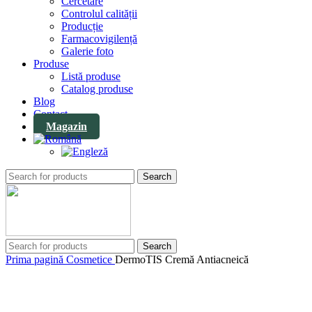
Cercetare
Controlul calității
Producție
Farmacovigilență
Galerie foto
Produse
Listă produse
Catalog produse
Blog
Contact
Magazin
Search
Search
Prima pagină
Cosmetice
DermoTIS Cremă Antiacneică