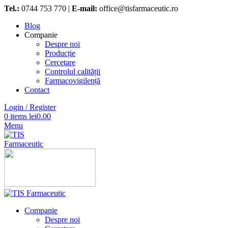
Tel.:
0744 753 770 |
E-mail:
office@tisfarmaceutic.ro
Blog
Companie
Despre noi
Producție
Cercetare
Controlul calității
Farmacovigilență
Contact
Login / Register
0
items
lei
0.00
Menu
Companie
Despre noi