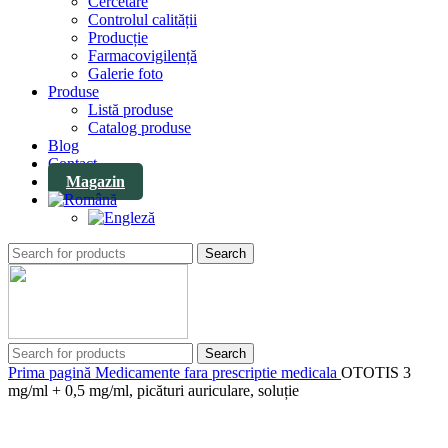
Cercetare
Controlul calității
Producție
Farmacovigilență
Galerie foto
Produse
Listă produse
Catalog produse
Blog
Contact
Magazin
Search
Search
Prima pagină
Medicamente fara prescriptie medicala
OTOTIS 3
mg/ml + 0,5 mg/ml, picături auriculare, soluție