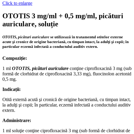
Click to enlarge
OTOTIS 3 mg/ml + 0,5 mg/ml, picături
auriculare, soluție
OTOTIS, picături auriculare
se utilizează în tratamentul otitelor externe
acute şi cronice de origine bacteriană, cu timpan intact, la adulţi şi copii; în
particular eczemă infectată a conductului auditiv extern.
Compoziție:
1 ml
OTOTIS, picături auriculare
conţine ciprofloxacină 3 mg (sub
formă de clorhidrat de ciprofloxacină 3,33 mg), fluocinolon acetonid
0,5 mg.
Indicații:
Otită externă acută şi cronică de origine bacteriană, cu timpan intact,
la adulţi şi copii; în particular, eczemă infectată a conductului auditiv
extern.
Administrare:
1 ml soluţie conţine ciprofloxacină 3 mg (sub formă de clorhidrat de