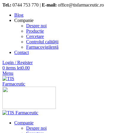
Tel.:
0744 753 770 |
E-mail:
office@tisfarmaceutic.ro
Blog
Companie
Despre noi
Producție
Cercetare
Controlul calității
Farmacovigilență
Contact
Login / Register
0
items
lei
0.00
Menu
Companie
Despre noi