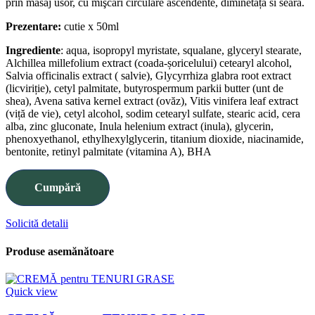
prin masaj usor, cu mişcări circulare ascendente, diminetața si seara.
Prezentare:
cutie x 50ml
Ingrediente
: aqua, isopropyl myristate, squalane, glyceryl stearate,
Alchillea millefolium extract (coada-șoricelului) cetearyl alcohol,
Salvia officinalis extract ( salvie), Glycyrrhiza glabra root extract
(licviriție), cetyl palmitate, butyrospermum parkii butter (unt de
shea), Avena sativa kernel extract (ovăz), Vitis vinifera leaf extract
(viță de vie), cetyl alcohol, sodim cetearyl sulfate, stearic acid, cera
alba, zinc gluconate, Inula helenium extract (inula), glycerin,
phenoxyethanol, ethylhexylglycerin, titanium dioxide, niacinamide,
bentonite, retinyl palmitate (vitamina A), BHA
Cumpără
Solicită detalii
Produse asemănătoare
Quick view