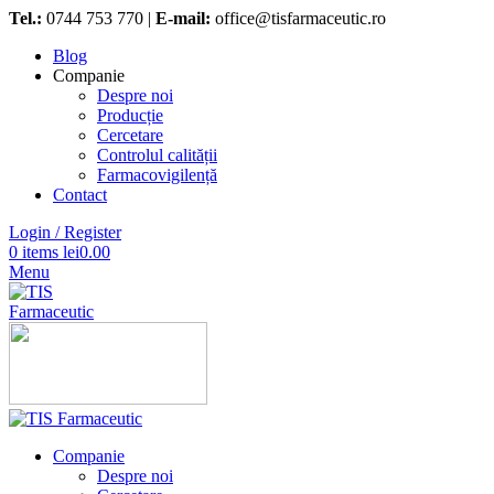
Tel.:
0744 753 770 |
E-mail:
office@tisfarmaceutic.ro
Blog
Companie
Despre noi
Producție
Cercetare
Controlul calității
Farmacovigilență
Contact
Login / Register
0
items
lei
0.00
Menu
Companie
Despre noi