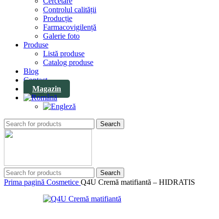
Cercetare
Controlul calității
Producție
Farmacovigilență
Galerie foto
Produse
Listă produse
Catalog produse
Blog
Contact
Magazin
Search
Search
Prima pagină
Cosmetice
Q4U Cremă matifiantă – HIDRATIS