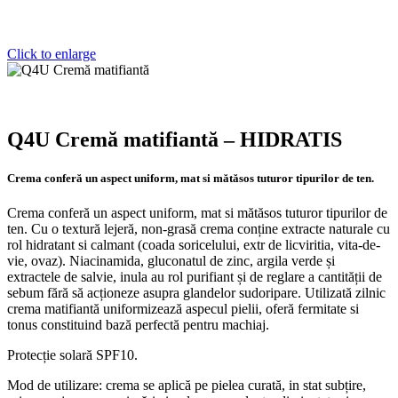
Click to enlarge
Q4U Cremă matifiantă – HIDRATIS
Crema conferă un aspect uniform, mat si mătăsos tuturor tipurilor de ten.
Crema conferă un aspect uniform, mat si mătăsos tuturor tipurilor de
ten. Cu o textură lejeră, non-grasă crema conține extracte naturale cu
rol hidratant si calmant (coada soricelului, extr de licviritia, vita-de-
vie, ovaz). Niacinamida, gluconatul de zinc, argila verde și
extractele de salvie, inula au rol purifiant și de reglare a cantității de
sebum fără să acționeze asupra glandelor sudoripare. Utilizată zilnic
crema matifiantă uniformizează aspecul pielii, oferă fermitate si
tonus constituind bază perfectă pentru machiaj.
Protecție solară SPF10.
Mod de utilizare: crema se aplică pe pielea curată, in stat subțire,