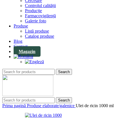
Cercetare
Controlul calității
Producție
Farmacovigilență
Galerie foto
Produse
Listă produse
Catalog produse
Blog
Contact
Magazin
Search
Search
Prima pagină
Produse elaborate/galenice
Ulei de ricin 1000 ml