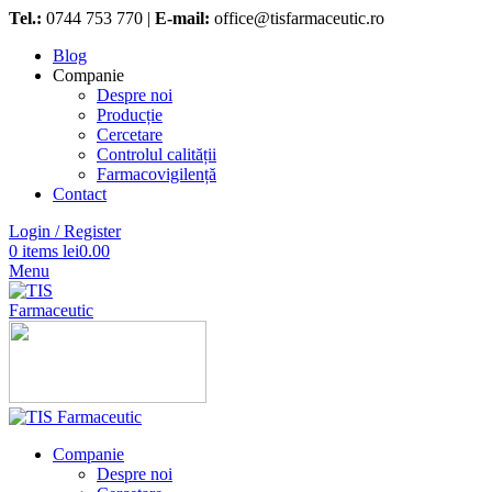
Tel.:
0744 753 770 |
E-mail:
office@tisfarmaceutic.ro
Blog
Companie
Despre noi
Producție
Cercetare
Controlul calității
Farmacovigilență
Contact
Login / Register
0
items
lei
0.00
Menu
Companie
Despre noi